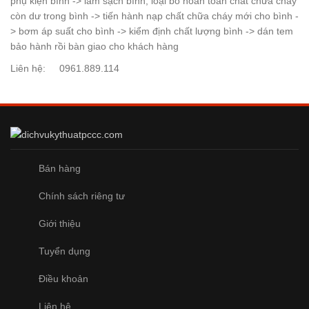
phụ kiện bình -> làm sạch bình, loại bỏ hoàn toàn chất chữa cháy
còn dư trong bình -> tiến hành nạp chất chữa cháy mới cho bình -
> bơm áp suất cho bình -> kiểm định chất lượng bình -> dán tem
bảo hành rồi bàn giao cho khách hàng
Liên hệ: 0961.889.114
Bán hàng
Chính sách riêng tư
Giới thiệu
Tuyển dụng
Điều khoản
Liên hệ