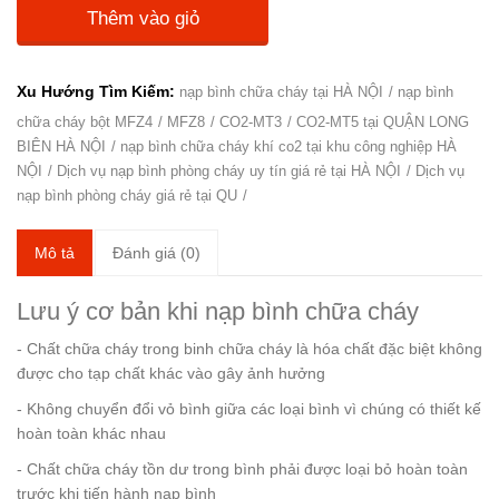
Thêm vào giỏ
Xu Hướng Tìm Kiếm:
nạp bình chữa cháy tại HÀ NỘI
nạp bình
chữa cháy bột MFZ4
MFZ8
CO2-MT3
CO2-MT5 tại QUẬN LONG
BIÊN HÀ NỘI
nạp bình chữa cháy khí co2 tại khu công nghiệp HÀ
NỘI
Dịch vụ nạp bình phòng cháy uy tín giá rẻ tại HÀ NỘI
Dịch vụ
nạp bình phòng cháy giá rẻ tại QU
Mô tả
Đánh giá (0)
Lưu ý cơ bản khi
nạp bình chữa cháy
- Chất chữa cháy
trong binh chữa cháy là hóa chất đặc biệt không
được cho tạp chất khác vào gây ảnh hưởng
- Không chuyển đổi vỏ bình giữa các loại bình vì chúng có thiết kế
hoàn toàn khác nhau
- Chất chữa cháy tồn dư trong bình phải được loại bỏ hoàn toàn
trước khi tiến hành nạp bình